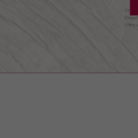
Offr
Vins d
Dégust
Offre 