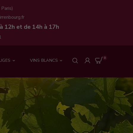
 Paris)
rrenbourg.fr
à 12h et de 14h à 17h
l
0
OUGES
VINS BLANCS

