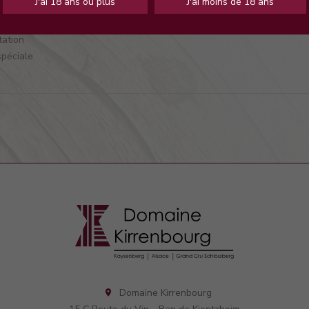
J'ai 18 ans ou plus
J'ai moins de 18 ans
e spéciale
e macération
ation
spéciale
Domaine Kirrenbourg
