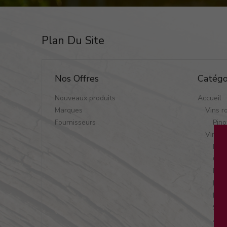
Plan Du Site
Nos Offres
Catégo
Nouveaux produits
Accueil
Marques
Vins r
Fournisseurs
Pino
Vins b
Mus
Gew
Pino
Pino
Ries
Sylv
Als