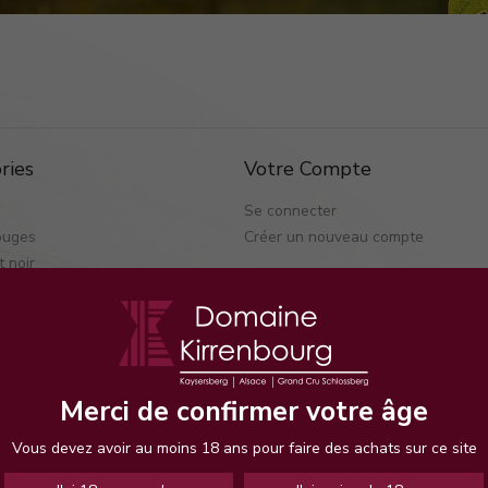
ries
Votre Compte
Se connecter
ouges
Créer un nouveau compte
t noir
lancs
cat
urztraminer
t gris
t blanc
Merci de confirmer votre âge
ling
aner
Vous devez avoir au moins 18 ans pour faire des achats sur ce site
ace